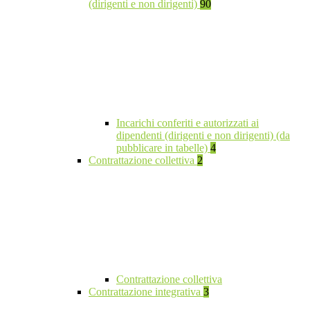
(dirigenti e non dirigenti)
90
Incarichi conferiti e autorizzati ai
dipendenti (dirigenti e non dirigenti) (da
pubblicare in tabelle)
4
Contrattazione collettiva
2
Contrattazione collettiva
Contrattazione integrativa
3