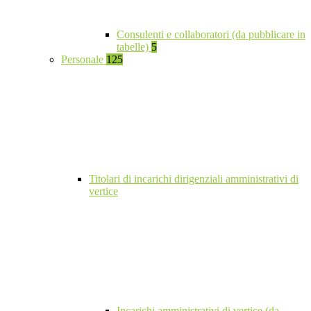
Consulenti e collaboratori (da pubblicare in
tabelle)
5
Personale
125
Titolari di incarichi dirigenziali amministrativi di
vertice
Incarichi amministrativi di vertice (da